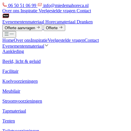
06 50 51 06 99
info@miedemahoreca.nl
Over ons
Inspiratie
Veelgestelde vragen
Contact
Evenementenmateriaal
Horecamateriaal
Dranken
Offerte aanvragen
Offerte
Home
Over ons
Inspiratie
Veelgestelde vragen
Contact
Evenementenmateriaal
Aankleding
Beeld, licht & geluid
Facilitair
Koelvoorzieningen
Meubilair
Stroomvoorzieningen
Tapmateriaal
Tenten
Toiletvoorzieningen