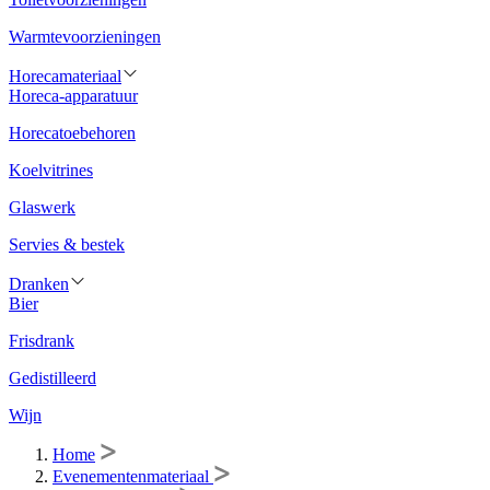
Warmtevoorzieningen
Horecamateriaal
Horeca-apparatuur
Horecatoebehoren
Koelvitrines
Glaswerk
Servies & bestek
Dranken
Bier
Frisdrank
Gedistilleerd
Wijn
Home
Evenementenmateriaal