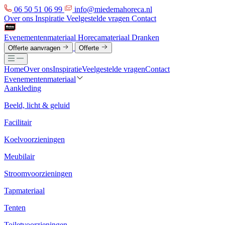
06 50 51 06 99
info@miedemahoreca.nl
Over ons
Inspiratie
Veelgestelde vragen
Contact
Evenementenmateriaal
Horecamateriaal
Dranken
Offerte aanvragen
Offerte
Home
Over ons
Inspiratie
Veelgestelde vragen
Contact
Evenementenmateriaal
Aankleding
Beeld, licht & geluid
Facilitair
Koelvoorzieningen
Meubilair
Stroomvoorzieningen
Tapmateriaal
Tenten
Toiletvoorzieningen