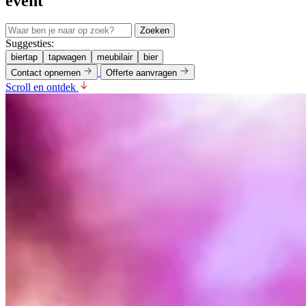
event
Zoeken
Suggesties:
biertap
tapwagen
meubilair
bier
Contact opnemen
Offerte aanvragen
Scroll en ontdek