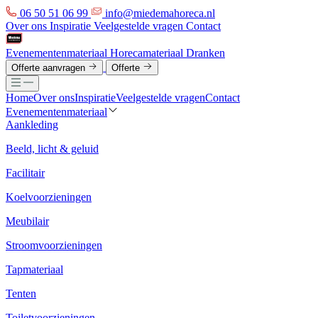
06 50 51 06 99
info@miedemahoreca.nl
Over ons
Inspiratie
Veelgestelde vragen
Contact
Evenementenmateriaal
Horecamateriaal
Dranken
Offerte aanvragen
Offerte
Home
Over ons
Inspiratie
Veelgestelde vragen
Contact
Evenementenmateriaal
Aankleding
Beeld, licht & geluid
Facilitair
Koelvoorzieningen
Meubilair
Stroomvoorzieningen
Tapmateriaal
Tenten
Toiletvoorzieningen