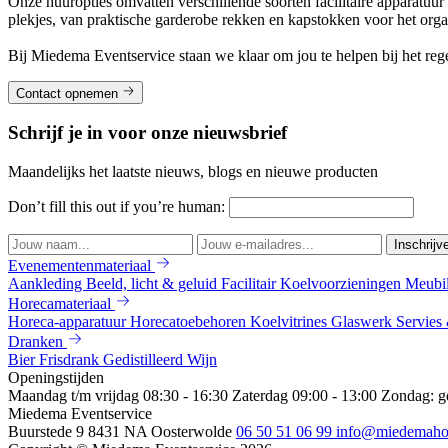
Onze huuropties omvatten verschillende soorten facilitaire apparatuur
plekjes, van praktische garderobe rekken en kapstokken voor het orga
Bij Miedema Eventservice staan we klaar om jou te helpen bij het reg
Contact opnemen
Schrijf je in voor onze nieuwsbrief
Maandelijks het laatste nieuws, blogs en nieuwe producten
Don’t fill this out if you’re human:
Inschrijv
Evenementenmateriaal
Aankleding
Beeld, licht & geluid
Facilitair
Koelvoorzieningen
Meubi
Horecamateriaal
Horeca-apparatuur
Horecatoebehoren
Koelvitrines
Glaswerk
Servies
Dranken
Bier
Frisdrank
Gedistilleerd
Wijn
Openingstijden
Maandag t/m vrijdag 08:30 - 16:30
Zaterdag 09:00 - 13:00
Zondag: g
Miedema Eventservice
Buurstede 9
8431 NA Oosterwolde
06 50 51 06 99
info@miedemahor