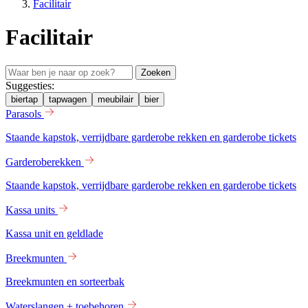
Facilitair
Facilitair
Zoeken
Suggesties:
biertap
tapwagen
meubilair
bier
Parasols
Staande kapstok, verrijdbare garderobe rekken en garderobe tickets
Garderoberekken
Staande kapstok, verrijdbare garderobe rekken en garderobe tickets
Kassa units
Kassa unit en geldlade
Breekmunten
Breekmunten en sorteerbak
Waterslangen + toebehoren