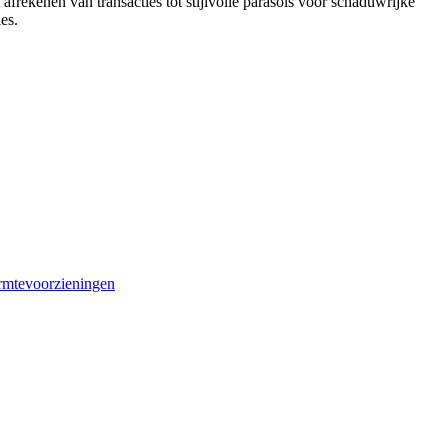
frekenen van transacties tot stijlvolle parasols voor schaduwrijke
ies.
mtevoorzieningen