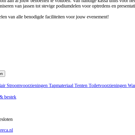
 om aan al jouw behoeften te voldoen. Van handige kassa units voor het a
niseren van jassen tot stevige podiumdelen voor optredens en presentat
elen van alle benodigde faciliteiten voor jouw evenement!
en
lair
Stroomvoorzieningen
Tapmateriaal
Tenten
Toiletvoorzieningen
War
 & bestek
esloten
eca.nl