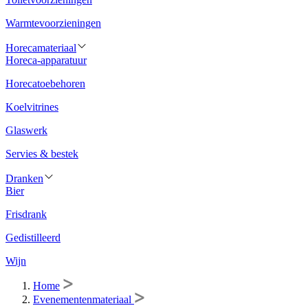
Warmtevoorzieningen
Horecamateriaal
Horeca-apparatuur
Horecatoebehoren
Koelvitrines
Glaswerk
Servies & bestek
Dranken
Bier
Frisdrank
Gedistilleerd
Wijn
Home
Evenementenmateriaal