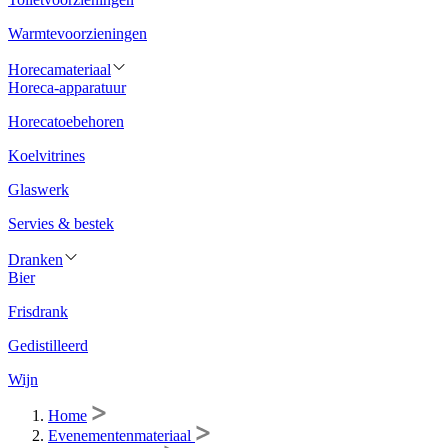
Warmtevoorzieningen
Horecamateriaal
Horeca-apparatuur
Horecatoebehoren
Koelvitrines
Glaswerk
Servies & bestek
Dranken
Bier
Frisdrank
Gedistilleerd
Wijn
Home
Evenementenmateriaal