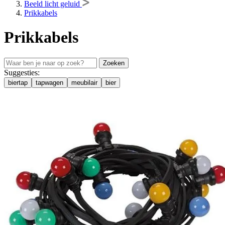
Beeld licht geluid
Prikkabels
Prikkabels
Zoeken
Suggesties:
biertap
tapwagen
meubilair
bier