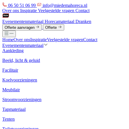
06 50 51 06 99
info@miedemahoreca.nl
Over ons
Inspiratie
Veelgestelde vragen
Contact
Evenementenmateriaal
Horecamateriaal
Dranken
Offerte aanvragen
Offerte
Home
Over ons
Inspiratie
Veelgestelde vragen
Contact
Evenementenmateriaal
Aankleding
Beeld, licht & geluid
Facilitair
Koelvoorzieningen
Meubilair
Stroomvoorzieningen
Tapmateriaal
Tenten
Toiletvoorzieningen