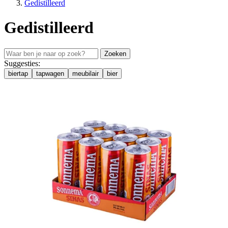
Gedistilleerd
Gedistilleerd
Zoeken
Suggesties:
biertap
tapwagen
meubilair
bier