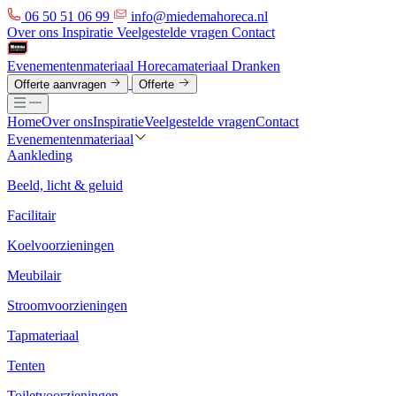
06 50 51 06 99
info@miedemahoreca.nl
Over ons
Inspiratie
Veelgestelde vragen
Contact
Evenementenmateriaal
Horecamateriaal
Dranken
Offerte aanvragen
Offerte
Home
Over ons
Inspiratie
Veelgestelde vragen
Contact
Evenementenmateriaal
Aankleding
Beeld, licht & geluid
Facilitair
Koelvoorzieningen
Meubilair
Stroomvoorzieningen
Tapmateriaal
Tenten
Toiletvoorzieningen