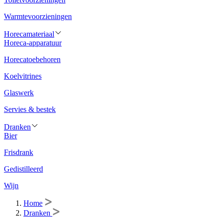
Warmtevoorzieningen
Horecamateriaal
Horeca-apparatuur
Horecatoebehoren
Koelvitrines
Glaswerk
Servies & bestek
Dranken
Bier
Frisdrank
Gedistilleerd
Wijn
Home
Dranken