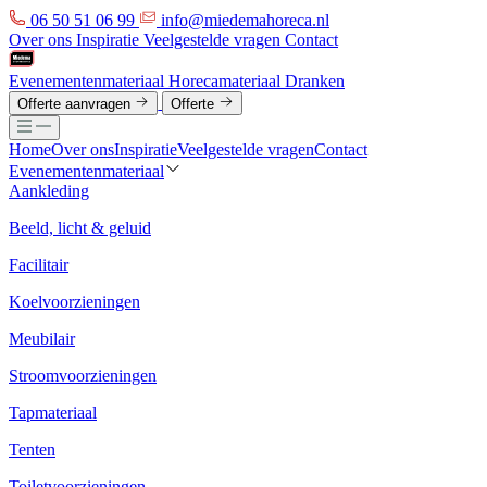
06 50 51 06 99
info@miedemahoreca.nl
Over ons
Inspiratie
Veelgestelde vragen
Contact
Evenementenmateriaal
Horecamateriaal
Dranken
Offerte aanvragen
Offerte
Home
Over ons
Inspiratie
Veelgestelde vragen
Contact
Evenementenmateriaal
Aankleding
Beeld, licht & geluid
Facilitair
Koelvoorzieningen
Meubilair
Stroomvoorzieningen
Tapmateriaal
Tenten
Toiletvoorzieningen