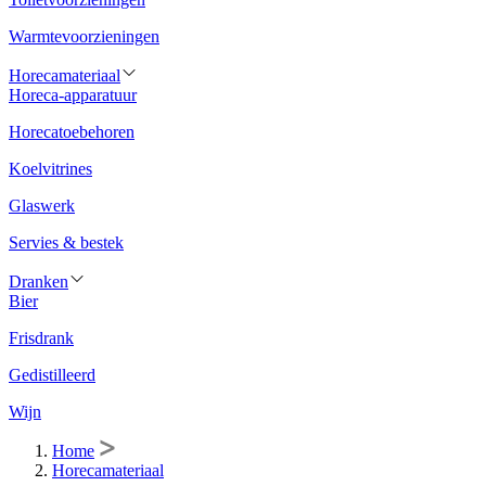
Warmtevoorzieningen
Horecamateriaal
Horeca-apparatuur
Horecatoebehoren
Koelvitrines
Glaswerk
Servies & bestek
Dranken
Bier
Frisdrank
Gedistilleerd
Wijn
Home
Horecamateriaal