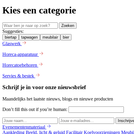
Kies een
categorie
Zoeken
Suggesties:
biertap
tapwagen
meubilair
bier
Glaswerk
Horeca-apparatuur
Horecatoebehoren
Servies & bestek
Schrijf je in voor onze nieuwsbrief
Maandelijks het laatste nieuws, blogs en nieuwe producten
Don’t fill this out if you’re human:
Inschrijv
Evenementenmateriaal
Aankleding
Beeld, licht & geluid
Facilitair
Koelvoorzieningen
Meubi