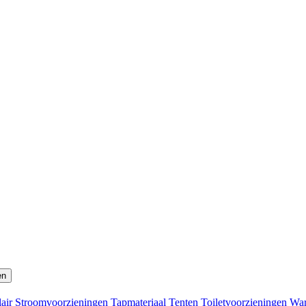
en
lair
Stroomvoorzieningen
Tapmateriaal
Tenten
Toiletvoorzieningen
War