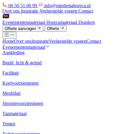
06 50 51 06 99
info@miedemahoreca.nl
Over ons
Inspiratie
Veelgestelde vragen
Contact
Evenementenmateriaal
Horecamateriaal
Dranken
Offerte aanvragen
Offerte
Home
Over ons
Inspiratie
Veelgestelde vragen
Contact
Evenementenmateriaal
Aankleding
Beeld, licht & geluid
Facilitair
Koelvoorzieningen
Meubilair
Stroomvoorzieningen
Tapmateriaal
Tenten
Toiletvoorzieningen