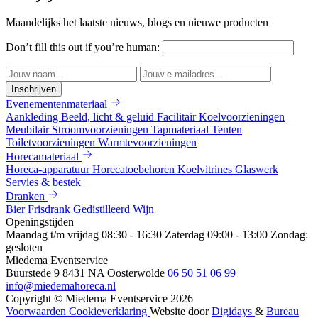
Maandelijks het laatste nieuws, blogs en nieuwe producten
Don’t fill this out if you’re human:
Inschrijven
Evenementenmateriaal
Aankleding
Beeld, licht & geluid
Facilitair
Koelvoorzieningen
Meubilair
Stroomvoorzieningen
Tapmateriaal
Tenten
Toiletvoorzieningen
Warmtevoorzieningen
Horecamateriaal
Horeca-apparatuur
Horecatoebehoren
Koelvitrines
Glaswerk
Servies & bestek
Dranken
Bier
Frisdrank
Gedistilleerd
Wijn
Openingstijden
Maandag t/m vrijdag 08:30 - 16:30
Zaterdag 09:00 - 13:00
Zondag:
gesloten
Miedema Eventservice
Buurstede 9
8431 NA Oosterwolde
06 50 51 06 99
info@miedemahoreca.nl
Copyright © Miedema Eventservice 2026
Voorwaarden
Cookieverklaring
Website door
Digidays
&
Bureau