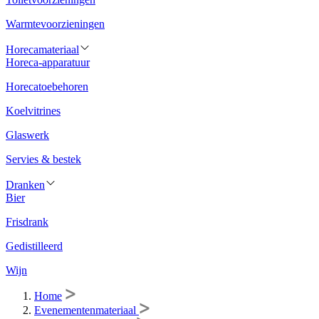
Warmtevoorzieningen
Horecamateriaal
Horeca-apparatuur
Horecatoebehoren
Koelvitrines
Glaswerk
Servies & bestek
Dranken
Bier
Frisdrank
Gedistilleerd
Wijn
Home
Evenementenmateriaal