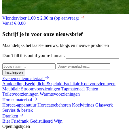
Vlondervloer 1.00 x 2.00 m (op aanvraag)
Vanaf € 0,00
Schrijf je in voor onze nieuwsbrief
Maandelijks het laatste nieuws, blogs en nieuwe producten
Don’t fill this out if you’re human:
Inschrijven
Evenementenmateriaal
Aankleding
Beeld, licht & geluid
Facilitair
Koelvoorzieningen
Meubilair
Stroomvoorzieningen
Tapmateriaal
Tenten
Toiletvoorzieningen
Warmtevoorzieningen
Horecamateriaal
Horeca-apparatuur
Horecatoebehoren
Koelvitrines
Glaswerk
Servies & bestek
Dranken
Bier
Frisdrank
Gedistilleerd
Wijn
Openingstijden