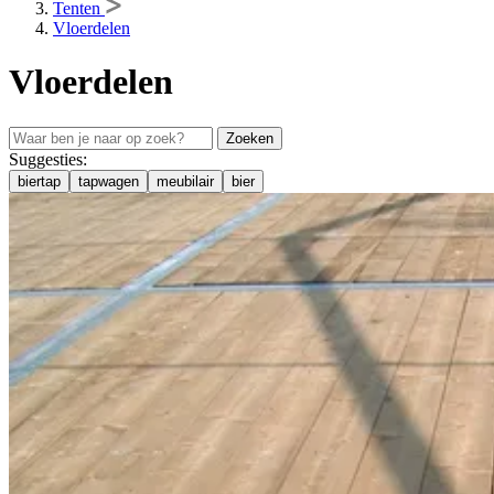
Tenten
Vloerdelen
Vloerdelen
Zoeken
Suggesties:
biertap
tapwagen
meubilair
bier