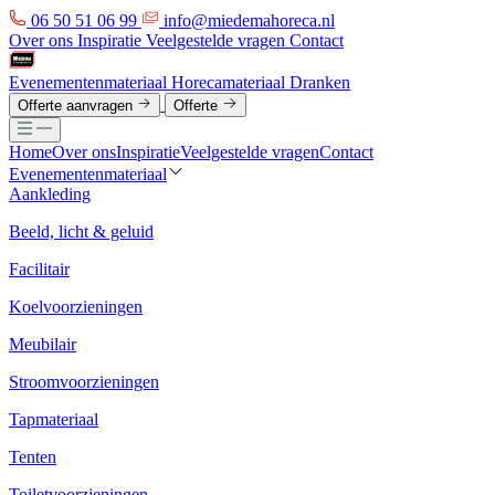
06 50 51 06 99
info@miedemahoreca.nl
Over ons
Inspiratie
Veelgestelde vragen
Contact
Evenementenmateriaal
Horecamateriaal
Dranken
Offerte aanvragen
Offerte
Home
Over ons
Inspiratie
Veelgestelde vragen
Contact
Evenementenmateriaal
Aankleding
Beeld, licht & geluid
Facilitair
Koelvoorzieningen
Meubilair
Stroomvoorzieningen
Tapmateriaal
Tenten
Toiletvoorzieningen