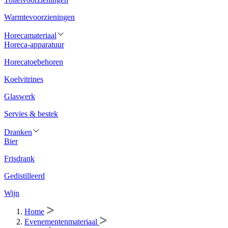
Warmtevoorzieningen
Horecamateriaal
Horeca-apparatuur
Horecatoebehoren
Koelvitrines
Glaswerk
Servies & bestek
Dranken
Bier
Frisdrank
Gedistilleerd
Wijn
Home
Evenementenmateriaal