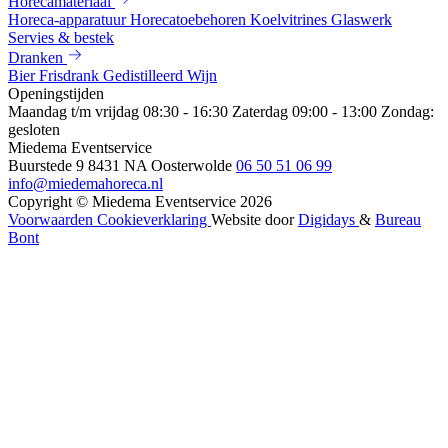
Horecamateriaal
Horeca-apparatuur
Horecatoebehoren
Koelvitrines
Glaswerk
Servies & bestek
Dranken
Bier
Frisdrank
Gedistilleerd
Wijn
Openingstijden
Maandag t/m vrijdag 08:30 - 16:30
Zaterdag 09:00 - 13:00
Zondag:
gesloten
Miedema Eventservice
Buurstede 9
8431 NA Oosterwolde
06 50 51 06 99
info@miedemahoreca.nl
Copyright © Miedema Eventservice 2026
Voorwaarden
Cookieverklaring
Website door
Digidays
&
Bureau
Bont