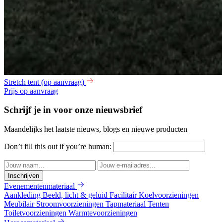
Stretch tent (op aanvraag)
Prijs op aanvraag
Schrijf je in voor onze nieuwsbrief
Maandelijks het laatste nieuws, blogs en nieuwe producten
Don’t fill this out if you’re human:
Inschrijven
Evenementenmateriaal
Aankleding
Beeld, licht & geluid
Facilitair
Koelvoorzieningen
Meubilair
Stroomvoorzieningen
Tapmateriaal
Tenten
Toiletvoorzieningen
Warmtevoorzieningen