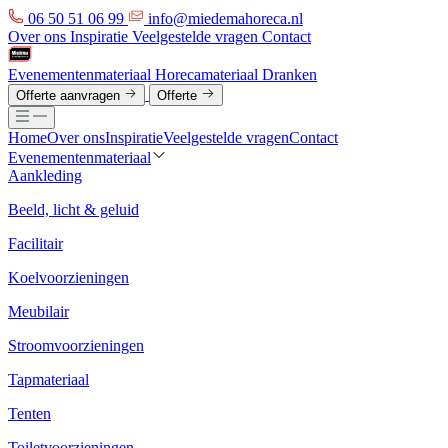
06 50 51 06 99
info@miedemahoreca.nl
Over ons
Inspiratie
Veelgestelde vragen
Contact
Evenementenmateriaal
Horecamateriaal
Dranken
Offerte aanvragen
Offerte
Home
Over ons
Inspiratie
Veelgestelde vragen
Contact
Evenementenmateriaal
Aankleding
Beeld, licht & geluid
Facilitair
Koelvoorzieningen
Meubilair
Stroomvoorzieningen
Tapmateriaal
Tenten
Toiletvoorzieningen