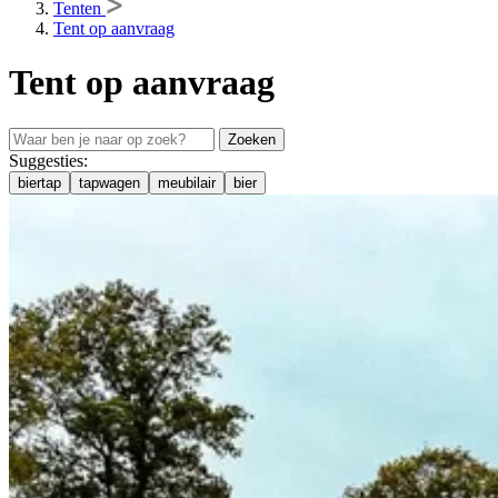
Tenten
Tent op aanvraag
Tent op aanvraag
Zoeken
Suggesties:
biertap
tapwagen
meubilair
bier