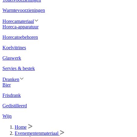
Warmtevoorzieningen
Horecamateriaal
Horeca-apparatuur
Horecatoebehoren
Koelvitrines
Glaswerk
Servies & bestek
Dranken
Bier
Frisdrank
Gedistilleerd
Wijn
Home
Evenementenmateriaal