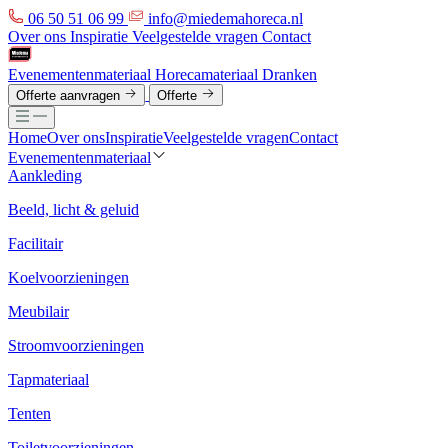
06 50 51 06 99
info@miedemahoreca.nl
Over ons
Inspiratie
Veelgestelde vragen
Contact
Evenementenmateriaal
Horecamateriaal
Dranken
Offerte aanvragen
Offerte
Home
Over ons
Inspiratie
Veelgestelde vragen
Contact
Evenementenmateriaal
Aankleding
Beeld, licht & geluid
Facilitair
Koelvoorzieningen
Meubilair
Stroomvoorzieningen
Tapmateriaal
Tenten
Toiletvoorzieningen