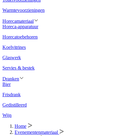
Warmtevoorzieningen
Horecamateriaal
Horeca-apparatuur
Horecatoebehoren
Koelvitrines
Glaswerk
Servies & bestek
Dranken
Bier
Frisdrank
Gedistilleerd
Wijn
Home
Evenementenmateriaal