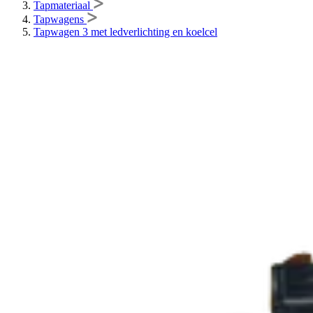
Tapmateriaal
Tapwagens
Tapwagen 3 met ledverlichting en koelcel