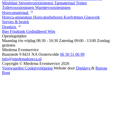
Meubilair
Stroomvoorzieningen
Tapmateriaal
Tenten
Toiletvoorzieningen
Warmtevoorzieningen
Horecamateriaal
Horeca-apparatuur
Horecatoebehoren
Koelvitrines
Glaswerk
Servies & bestek
Dranken
Bier
Frisdrank
Gedistilleerd
Wijn
Openingstijden
Maandag t/m vrijdag 08:30 - 16:30
Zaterdag 09:00 - 13:00
Zondag:
gesloten
Miedema Eventservice
Buurstede 9
8431 NA Oosterwolde
06 50 51 06 99
info@miedemahoreca.nl
Copyright © Miedema Eventservice 2026
Voorwaarden
Cookieverklaring
Website door
Digidays
&
Bureau
Bont