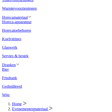
Warmtevoorzieningen
Horecamateriaal
Horeca-apparatuur
Horecatoebehoren
Koelvitrines
Glaswerk
Servies & bestek
Dranken
Bier
Frisdrank
Gedistilleerd
Wijn
Home
Evenementenmateriaal