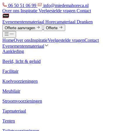
06 50 51 06 99
info@miedemahoreca.nl
Over ons
Inspiratie
Veelgestelde vragen
Contact
Evenementenmateriaal
Horecamateriaal
Dranken
Offerte aanvragen
Offerte
Home
Over ons
Inspiratie
Veelgestelde vragen
Contact
Evenementenmateriaal
Aankleding
Beeld, licht & geluid
Facilitair
Koelvoorzieningen
Meubilair
Stroomvoorzieningen
Tapmateriaal
Tenten
Toiletvoorzieningen