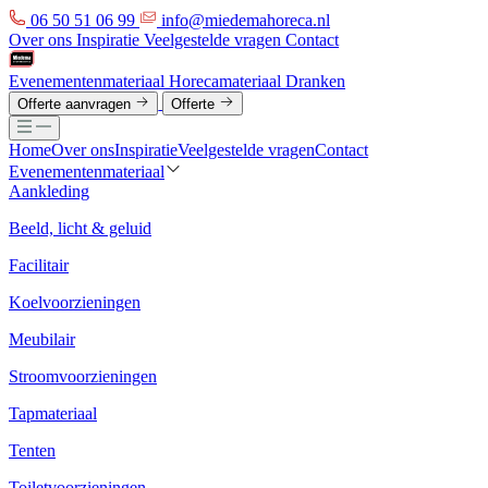
06 50 51 06 99
info@miedemahoreca.nl
Over ons
Inspiratie
Veelgestelde vragen
Contact
Evenementenmateriaal
Horecamateriaal
Dranken
Offerte aanvragen
Offerte
Home
Over ons
Inspiratie
Veelgestelde vragen
Contact
Evenementenmateriaal
Aankleding
Beeld, licht & geluid
Facilitair
Koelvoorzieningen
Meubilair
Stroomvoorzieningen
Tapmateriaal
Tenten
Toiletvoorzieningen