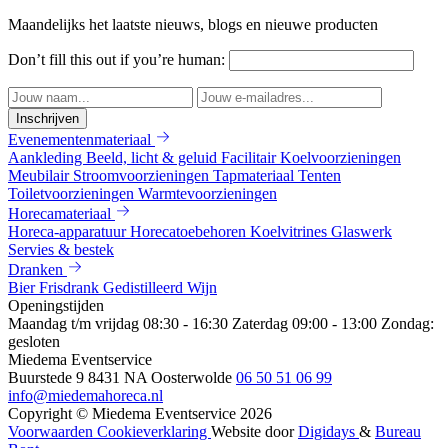
Maandelijks het laatste nieuws, blogs en nieuwe producten
Don’t fill this out if you’re human:
Inschrijven
Evenementenmateriaal
Aankleding
Beeld, licht & geluid
Facilitair
Koelvoorzieningen
Meubilair
Stroomvoorzieningen
Tapmateriaal
Tenten
Toiletvoorzieningen
Warmtevoorzieningen
Horecamateriaal
Horeca-apparatuur
Horecatoebehoren
Koelvitrines
Glaswerk
Servies & bestek
Dranken
Bier
Frisdrank
Gedistilleerd
Wijn
Openingstijden
Maandag t/m vrijdag 08:30 - 16:30
Zaterdag 09:00 - 13:00
Zondag:
gesloten
Miedema Eventservice
Buurstede 9
8431 NA Oosterwolde
06 50 51 06 99
info@miedemahoreca.nl
Copyright © Miedema Eventservice 2026
Voorwaarden
Cookieverklaring
Website door
Digidays
&
Bureau