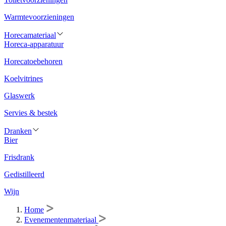
Warmtevoorzieningen
Horecamateriaal
Horeca-apparatuur
Horecatoebehoren
Koelvitrines
Glaswerk
Servies & bestek
Dranken
Bier
Frisdrank
Gedistilleerd
Wijn
Home
Evenementenmateriaal