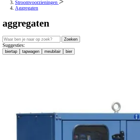
Stroomvoorzieningen
Aggregaten
aggregaten
Zoeken
Suggesties:
biertap
tapwagen
meubilair
bier