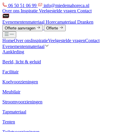
06 50 51 06 99
info@miedemahoreca.nl
Over ons
Inspiratie
Veelgestelde vragen
Contact
Evenementenmateriaal
Horecamateriaal
Dranken
Offerte aanvragen
Offerte
Home
Over ons
Inspiratie
Veelgestelde vragen
Contact
Evenementenmateriaal
Aankleding
Beeld, licht & geluid
Facilitair
Koelvoorzieningen
Meubilair
Stroomvoorzieningen
Tapmateriaal
Tenten
Toiletvoorzieningen