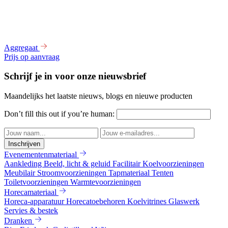
Aggregaat
Prijs op aanvraag
Schrijf je in voor onze nieuwsbrief
Maandelijks het laatste nieuws, blogs en nieuwe producten
Don’t fill this out if you’re human:
Inschrijven
Evenementenmateriaal
Aankleding
Beeld, licht & geluid
Facilitair
Koelvoorzieningen
Meubilair
Stroomvoorzieningen
Tapmateriaal
Tenten
Toiletvoorzieningen
Warmtevoorzieningen
Horecamateriaal
Horeca-apparatuur
Horecatoebehoren
Koelvitrines
Glaswerk
Servies & bestek
Dranken