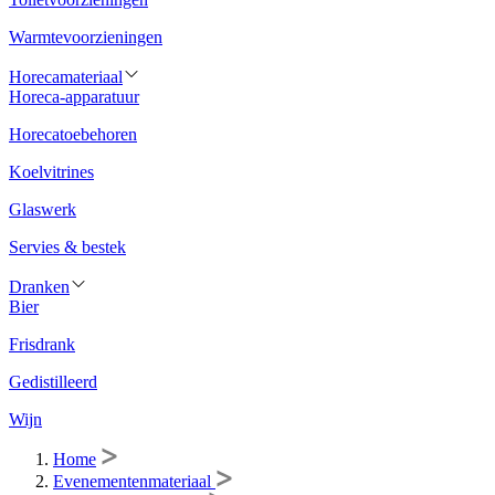
Warmtevoorzieningen
Horecamateriaal
Horeca-apparatuur
Horecatoebehoren
Koelvitrines
Glaswerk
Servies & bestek
Dranken
Bier
Frisdrank
Gedistilleerd
Wijn
Home
Evenementenmateriaal