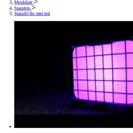
Meubilair
Statafels
Statafel ibc met led