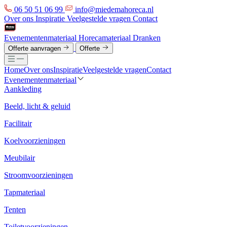
06 50 51 06 99
info@miedemahoreca.nl
Over ons
Inspiratie
Veelgestelde vragen
Contact
Evenementenmateriaal
Horecamateriaal
Dranken
Offerte aanvragen
Offerte
Home
Over ons
Inspiratie
Veelgestelde vragen
Contact
Evenementenmateriaal
Aankleding
Beeld, licht & geluid
Facilitair
Koelvoorzieningen
Meubilair
Stroomvoorzieningen
Tapmateriaal
Tenten
Toiletvoorzieningen