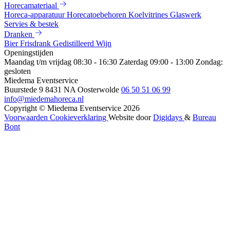
Horecamateriaal
Horeca-apparatuur
Horecatoebehoren
Koelvitrines
Glaswerk
Servies & bestek
Dranken
Bier
Frisdrank
Gedistilleerd
Wijn
Openingstijden
Maandag t/m vrijdag 08:30 - 16:30
Zaterdag 09:00 - 13:00
Zondag:
gesloten
Miedema Eventservice
Buurstede 9
8431 NA Oosterwolde
06 50 51 06 99
info@miedemahoreca.nl
Copyright © Miedema Eventservice 2026
Voorwaarden
Cookieverklaring
Website door
Digidays
&
Bureau
Bont