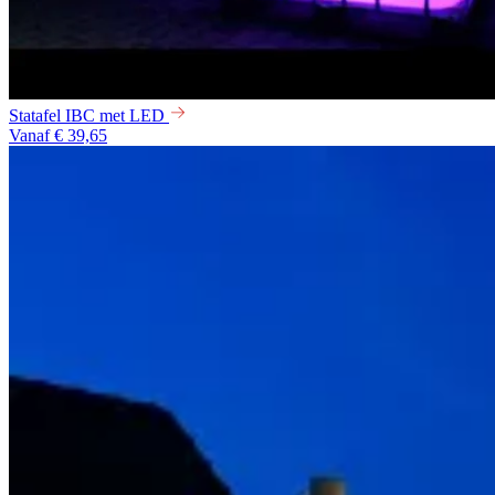
Statafel IBC met LED
Vanaf € 39,65