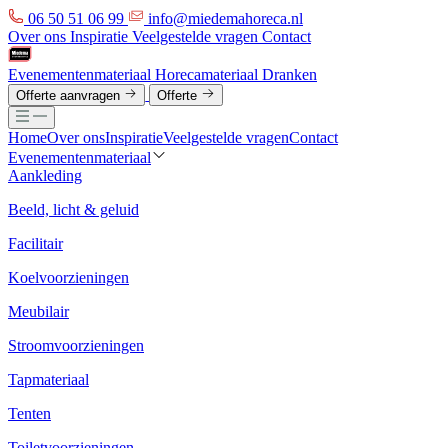
06 50 51 06 99
info@miedemahoreca.nl
Over ons
Inspiratie
Veelgestelde vragen
Contact
Evenementenmateriaal
Horecamateriaal
Dranken
Offerte aanvragen
Offerte
Home
Over ons
Inspiratie
Veelgestelde vragen
Contact
Evenementenmateriaal
Aankleding
Beeld, licht & geluid
Facilitair
Koelvoorzieningen
Meubilair
Stroomvoorzieningen
Tapmateriaal
Tenten
Toiletvoorzieningen