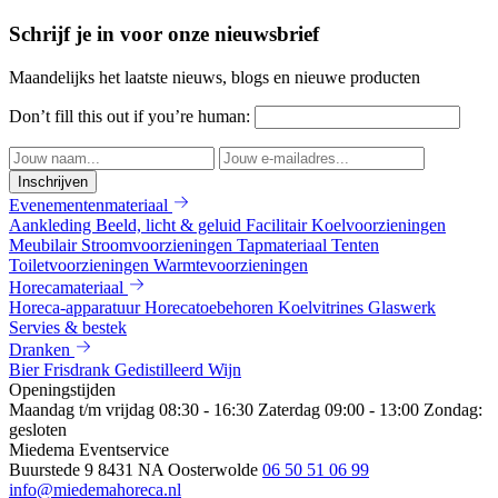
Schrijf je in voor onze nieuwsbrief
Maandelijks het laatste nieuws, blogs en nieuwe producten
Don’t fill this out if you’re human:
Inschrijven
Evenementenmateriaal
Aankleding
Beeld, licht & geluid
Facilitair
Koelvoorzieningen
Meubilair
Stroomvoorzieningen
Tapmateriaal
Tenten
Toiletvoorzieningen
Warmtevoorzieningen
Horecamateriaal
Horeca-apparatuur
Horecatoebehoren
Koelvitrines
Glaswerk
Servies & bestek
Dranken
Bier
Frisdrank
Gedistilleerd
Wijn
Openingstijden
Maandag t/m vrijdag 08:30 - 16:30
Zaterdag 09:00 - 13:00
Zondag:
gesloten
Miedema Eventservice
Buurstede 9
8431 NA Oosterwolde
06 50 51 06 99
info@miedemahoreca.nl