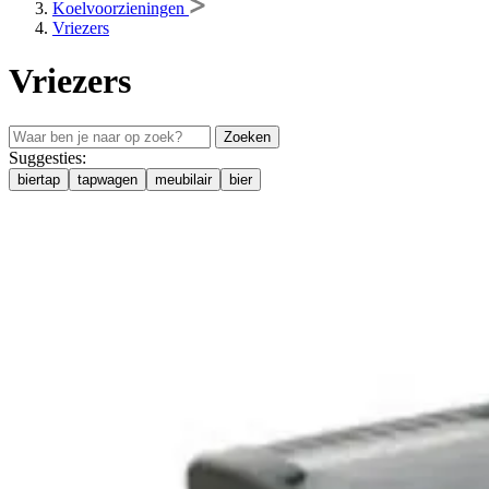
Koelvoorzieningen
Vriezers
Vriezers
Zoeken
Suggesties:
biertap
tapwagen
meubilair
bier