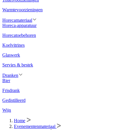
Warmtevoorzieningen
Horecamateriaal
Horeca-apparatuur
Horecatoebehoren
Koelvitrines
Glaswerk
Servies & bestek
Dranken
Bier
Frisdrank
Gedistilleerd
Wijn
Home
Evenementenmateriaal