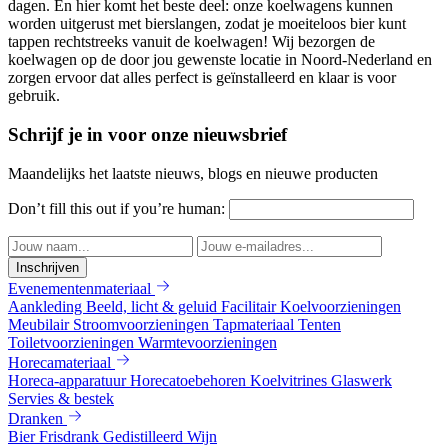
dagen. En hier komt het beste deel: onze koelwagens kunnen
worden uitgerust met bierslangen, zodat je moeiteloos bier kunt
tappen rechtstreeks vanuit de koelwagen! Wij bezorgen de
koelwagen op de door jou gewenste locatie in Noord-Nederland en
zorgen ervoor dat alles perfect is geïnstalleerd en klaar is voor
gebruik.
Schrijf je in voor onze nieuwsbrief
Maandelijks het laatste nieuws, blogs en nieuwe producten
Don’t fill this out if you’re human:
Inschrijven
Evenementenmateriaal
Aankleding
Beeld, licht & geluid
Facilitair
Koelvoorzieningen
Meubilair
Stroomvoorzieningen
Tapmateriaal
Tenten
Toiletvoorzieningen
Warmtevoorzieningen
Horecamateriaal
Horeca-apparatuur
Horecatoebehoren
Koelvitrines
Glaswerk
Servies & bestek
Dranken
Bier
Frisdrank
Gedistilleerd
Wijn