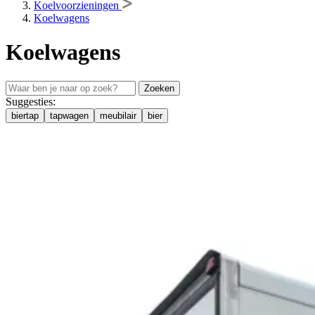
Koelvoorzieningen
Koelwagens
Koelwagens
Zoeken
Suggesties:
biertap
tapwagen
meubilair
bier