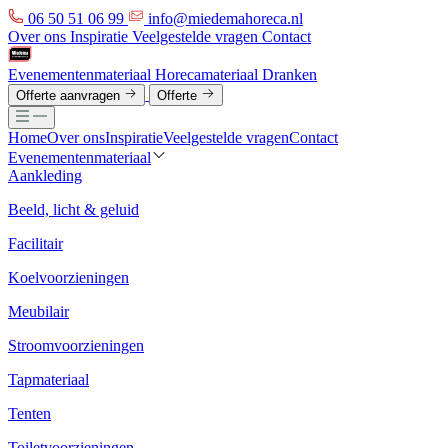
06 50 51 06 99
info@miedemahoreca.nl
Over ons
Inspiratie
Veelgestelde vragen
Contact
Evenementenmateriaal
Horecamateriaal
Dranken
Offerte aanvragen
Offerte
Home
Over ons
Inspiratie
Veelgestelde vragen
Contact
Evenementenmateriaal
Aankleding
Beeld, licht & geluid
Facilitair
Koelvoorzieningen
Meubilair
Stroomvoorzieningen
Tapmateriaal
Tenten
Toiletvoorzieningen