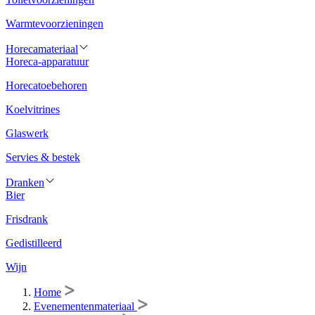
Warmtevoorzieningen
Horecamateriaal
Horeca-apparatuur
Horecatoebehoren
Koelvitrines
Glaswerk
Servies & bestek
Dranken
Bier
Frisdrank
Gedistilleerd
Wijn
Home
Evenementenmateriaal