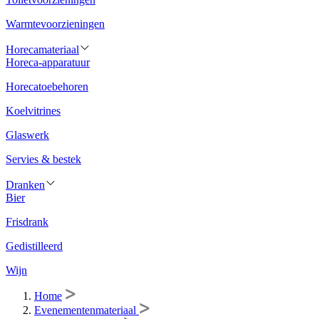
Warmtevoorzieningen
Horecamateriaal
Horeca-apparatuur
Horecatoebehoren
Koelvitrines
Glaswerk
Servies & bestek
Dranken
Bier
Frisdrank
Gedistilleerd
Wijn
Home
Evenementenmateriaal