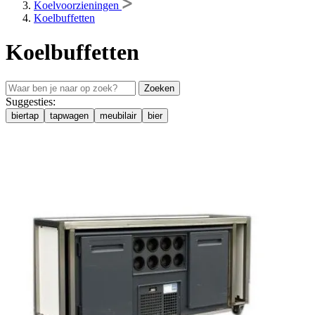
Koelvoorzieningen
Koelbuffetten
Koelbuffetten
Zoeken
Suggesties:
biertap
tapwagen
meubilair
bier