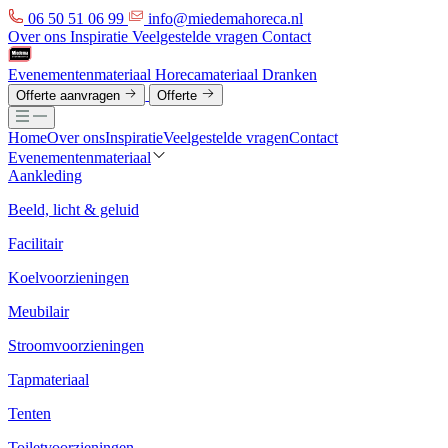
06 50 51 06 99
info@miedemahoreca.nl
Over ons
Inspiratie
Veelgestelde vragen
Contact
Evenementenmateriaal
Horecamateriaal
Dranken
Offerte aanvragen
Offerte
Home
Over ons
Inspiratie
Veelgestelde vragen
Contact
Evenementenmateriaal
Aankleding
Beeld, licht & geluid
Facilitair
Koelvoorzieningen
Meubilair
Stroomvoorzieningen
Tapmateriaal
Tenten
Toiletvoorzieningen