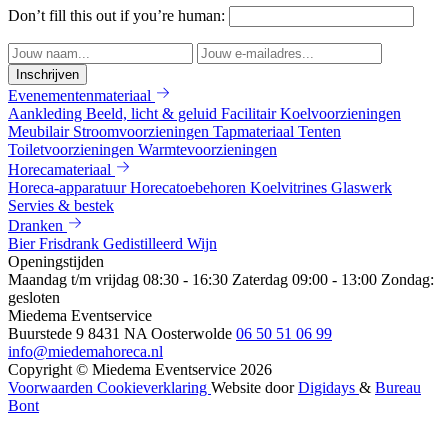
Don’t fill this out if you’re human:
Inschrijven
Evenementenmateriaal
Aankleding
Beeld, licht & geluid
Facilitair
Koelvoorzieningen
Meubilair
Stroomvoorzieningen
Tapmateriaal
Tenten
Toiletvoorzieningen
Warmtevoorzieningen
Horecamateriaal
Horeca-apparatuur
Horecatoebehoren
Koelvitrines
Glaswerk
Servies & bestek
Dranken
Bier
Frisdrank
Gedistilleerd
Wijn
Openingstijden
Maandag t/m vrijdag 08:30 - 16:30
Zaterdag 09:00 - 13:00
Zondag:
gesloten
Miedema Eventservice
Buurstede 9
8431 NA Oosterwolde
06 50 51 06 99
info@miedemahoreca.nl
Copyright © Miedema Eventservice 2026
Voorwaarden
Cookieverklaring
Website door
Digidays
&
Bureau
Bont