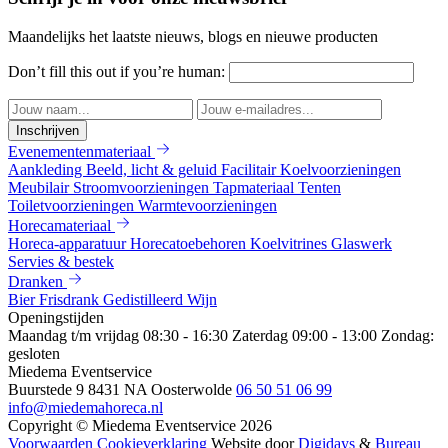
Maandelijks het laatste nieuws, blogs en nieuwe producten
Don’t fill this out if you’re human:
Inschrijven
Evenementenmateriaal
Aankleding
Beeld, licht & geluid
Facilitair
Koelvoorzieningen
Meubilair
Stroomvoorzieningen
Tapmateriaal
Tenten
Toiletvoorzieningen
Warmtevoorzieningen
Horecamateriaal
Horeca-apparatuur
Horecatoebehoren
Koelvitrines
Glaswerk
Servies & bestek
Dranken
Bier
Frisdrank
Gedistilleerd
Wijn
Openingstijden
Maandag t/m vrijdag 08:30 - 16:30
Zaterdag 09:00 - 13:00
Zondag:
gesloten
Miedema Eventservice
Buurstede 9
8431 NA Oosterwolde
06 50 51 06 99
info@miedemahoreca.nl
Copyright © Miedema Eventservice 2026
Voorwaarden
Cookieverklaring
Website door
Digidays
&
Bureau