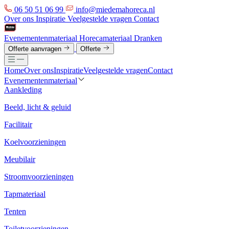
06 50 51 06 99
info@miedemahoreca.nl
Over ons
Inspiratie
Veelgestelde vragen
Contact
Evenementenmateriaal
Horecamateriaal
Dranken
Offerte aanvragen
Offerte
Home
Over ons
Inspiratie
Veelgestelde vragen
Contact
Evenementenmateriaal
Aankleding
Beeld, licht & geluid
Facilitair
Koelvoorzieningen
Meubilair
Stroomvoorzieningen
Tapmateriaal
Tenten
Toiletvoorzieningen