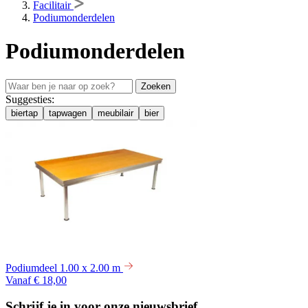
Facilitair
Podiumonderdelen
Podiumonderdelen
Zoeken
Suggesties:
biertap
tapwagen
meubilair
bier
Podiumdeel 1.00 x 2.00 m
Vanaf € 18,00
Schrijf je in voor onze nieuwsbrief