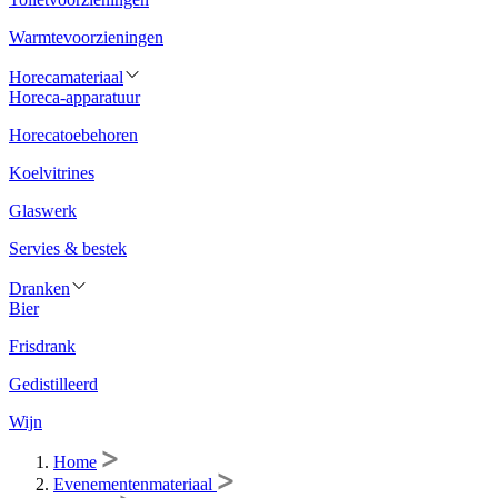
Warmtevoorzieningen
Horecamateriaal
Horeca-apparatuur
Horecatoebehoren
Koelvitrines
Glaswerk
Servies & bestek
Dranken
Bier
Frisdrank
Gedistilleerd
Wijn
Home
Evenementenmateriaal