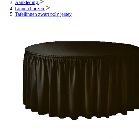
Aankleding
Linnen hoezen
Tafellinnen zwart poly jersey