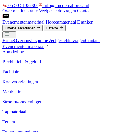
06 50 51 06 99
info@miedemahoreca.nl
Over ons
Inspiratie
Veelgestelde vragen
Contact
Evenementenmateriaal
Horecamateriaal
Dranken
Offerte aanvragen
Offerte
Home
Over ons
Inspiratie
Veelgestelde vragen
Contact
Evenementenmateriaal
Aankleding
Beeld, licht & geluid
Facilitair
Koelvoorzieningen
Meubilair
Stroomvoorzieningen
Tapmateriaal
Tenten
Toiletvoorzieningen