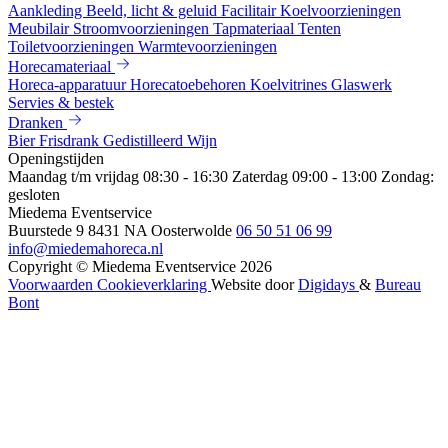
Aankleding
Beeld, licht & geluid
Facilitair
Koelvoorzieningen
Meubilair
Stroomvoorzieningen
Tapmateriaal
Tenten
Toiletvoorzieningen
Warmtevoorzieningen
Horecamateriaal
Horeca-apparatuur
Horecatoebehoren
Koelvitrines
Glaswerk
Servies & bestek
Dranken
Bier
Frisdrank
Gedistilleerd
Wijn
Openingstijden
Maandag t/m vrijdag 08:30 - 16:30
Zaterdag 09:00 - 13:00
Zondag:
gesloten
Miedema Eventservice
Buurstede 9
8431 NA Oosterwolde
06 50 51 06 99
info@miedemahoreca.nl
Copyright © Miedema Eventservice 2026
Voorwaarden
Cookieverklaring
Website door
Digidays
&
Bureau
Bont