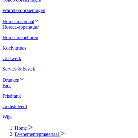
Warmtevoorzieningen
Horecamateriaal
Horeca-apparatuur
Horecatoebehoren
Koelvitrines
Glaswerk
Servies & bestek
Dranken
Bier
Frisdrank
Gedistilleerd
Wijn
Home
Evenementenmateriaal