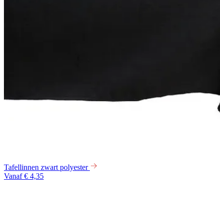
Tafellinnen zwart polyester
Vanaf € 4,35