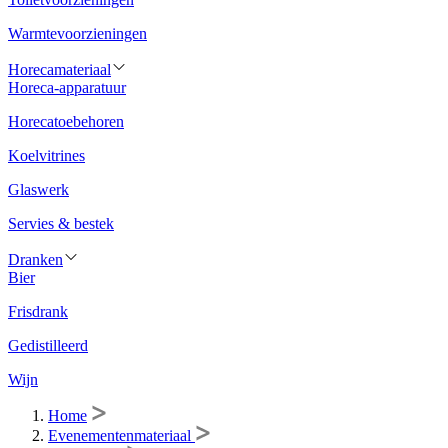
Warmtevoorzieningen
Horecamateriaal
Horeca-apparatuur
Horecatoebehoren
Koelvitrines
Glaswerk
Servies & bestek
Dranken
Bier
Frisdrank
Gedistilleerd
Wijn
Home
Evenementenmateriaal