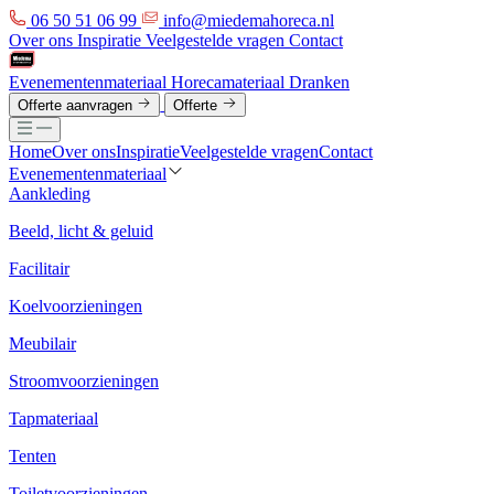
06 50 51 06 99
info@miedemahoreca.nl
Over ons
Inspiratie
Veelgestelde vragen
Contact
Evenementenmateriaal
Horecamateriaal
Dranken
Offerte aanvragen
Offerte
Home
Over ons
Inspiratie
Veelgestelde vragen
Contact
Evenementenmateriaal
Aankleding
Beeld, licht & geluid
Facilitair
Koelvoorzieningen
Meubilair
Stroomvoorzieningen
Tapmateriaal
Tenten
Toiletvoorzieningen