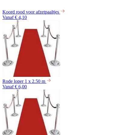
Koord rood voor afzetpaaltjes
Vanaf € 4,10
Rode loper 1 x 2.50 m
Vanaf € 6,00