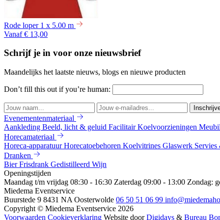
Rode loper 1 x 5.00 m
Vanaf € 13,00
Schrijf je in voor onze nieuwsbrief
Maandelijks het laatste nieuws, blogs en nieuwe producten
Don’t fill this out if you’re human:
Inschrijv
Evenementenmateriaal
Aankleding
Beeld, licht & geluid
Facilitair
Koelvoorzieningen
Meubi
Horecamateriaal
Horeca-apparatuur
Horecatoebehoren
Koelvitrines
Glaswerk
Servies
Dranken
Bier
Frisdrank
Gedistilleerd
Wijn
Openingstijden
Maandag t/m vrijdag 08:30 - 16:30
Zaterdag 09:00 - 13:00
Zondag: g
Miedema Eventservice
Buurstede 9
8431 NA Oosterwolde
06 50 51 06 99
info@miedemahor
Copyright © Miedema Eventservice 2026
Voorwaarden
Cookieverklaring
Website door
Digidays
&
Bureau Bo