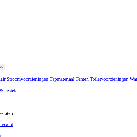
en
lair
Stroomvoorzieningen
Tapmateriaal
Tenten
Toiletvoorzieningen
War
 & bestek
esloten
eca.nl
nt