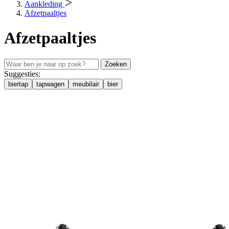
Aankleding
Afzetpaaltjes
Afzetpaaltjes
Zoeken
Suggesties:
biertap
tapwagen
meubilair
bier