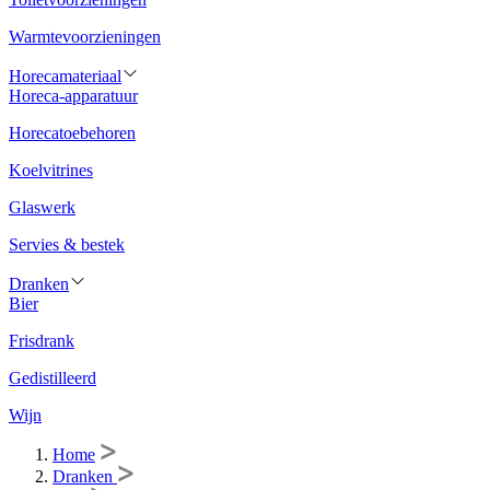
Warmtevoorzieningen
Horecamateriaal
Horeca-apparatuur
Horecatoebehoren
Koelvitrines
Glaswerk
Servies & bestek
Dranken
Bier
Frisdrank
Gedistilleerd
Wijn
Home
Dranken