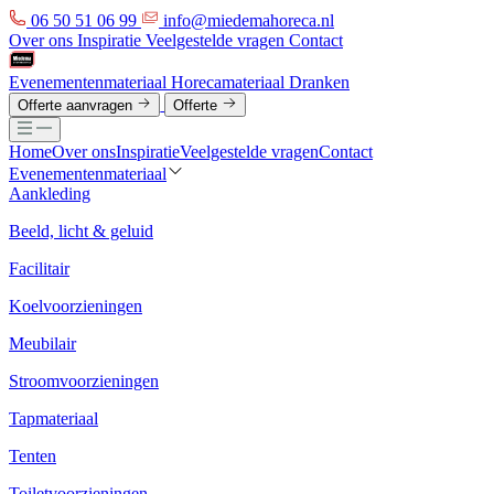
06 50 51 06 99
info@miedemahoreca.nl
Over ons
Inspiratie
Veelgestelde vragen
Contact
Evenementenmateriaal
Horecamateriaal
Dranken
Offerte aanvragen
Offerte
Home
Over ons
Inspiratie
Veelgestelde vragen
Contact
Evenementenmateriaal
Aankleding
Beeld, licht & geluid
Facilitair
Koelvoorzieningen
Meubilair
Stroomvoorzieningen
Tapmateriaal
Tenten
Toiletvoorzieningen