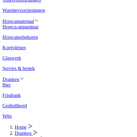
Warmtevoorzieningen
Horecamateriaal
Horeca-apparatuur
Horecatoebehoren
Koelvitrines
Glaswerk
Servies & bestek
Dranken
Bier
Frisdrank
Gedistilleerd
Wijn
Home
Dranken