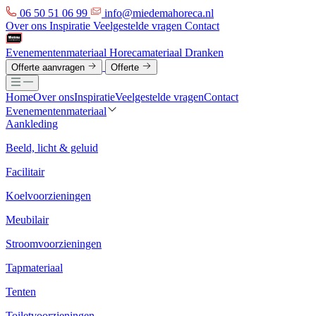
06 50 51 06 99
info@miedemahoreca.nl
Over ons
Inspiratie
Veelgestelde vragen
Contact
Evenementenmateriaal
Horecamateriaal
Dranken
Offerte aanvragen
Offerte
Home
Over ons
Inspiratie
Veelgestelde vragen
Contact
Evenementenmateriaal
Aankleding
Beeld, licht & geluid
Facilitair
Koelvoorzieningen
Meubilair
Stroomvoorzieningen
Tapmateriaal
Tenten
Toiletvoorzieningen