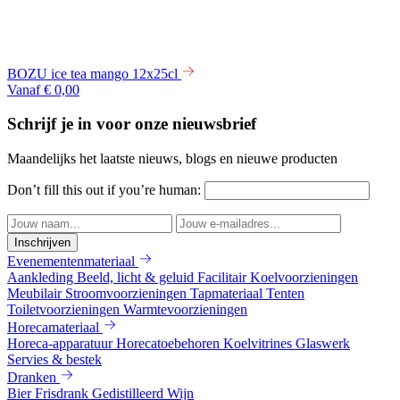
BOZU ice tea mango 12x25cl
Vanaf € 0,00
Schrijf je in voor onze nieuwsbrief
Maandelijks het laatste nieuws, blogs en nieuwe producten
Don’t fill this out if you’re human:
Inschrijven
Evenementenmateriaal
Aankleding
Beeld, licht & geluid
Facilitair
Koelvoorzieningen
Meubilair
Stroomvoorzieningen
Tapmateriaal
Tenten
Toiletvoorzieningen
Warmtevoorzieningen
Horecamateriaal
Horeca-apparatuur
Horecatoebehoren
Koelvitrines
Glaswerk
Servies & bestek
Dranken
Bier
Frisdrank
Gedistilleerd
Wijn