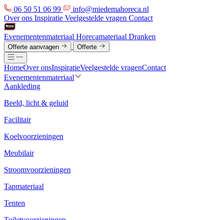
06 50 51 06 99
info@miedemahoreca.nl
Over ons
Inspiratie
Veelgestelde vragen
Contact
Evenementenmateriaal
Horecamateriaal
Dranken
Offerte aanvragen
Offerte
Home
Over ons
Inspiratie
Veelgestelde vragen
Contact
Evenementenmateriaal
Aankleding
Beeld, licht & geluid
Facilitair
Koelvoorzieningen
Meubilair
Stroomvoorzieningen
Tapmateriaal
Tenten
Toiletvoorzieningen