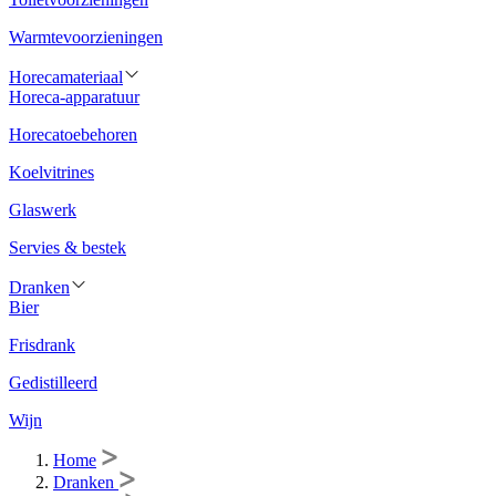
Warmtevoorzieningen
Horecamateriaal
Horeca-apparatuur
Horecatoebehoren
Koelvitrines
Glaswerk
Servies & bestek
Dranken
Bier
Frisdrank
Gedistilleerd
Wijn
Home
Dranken