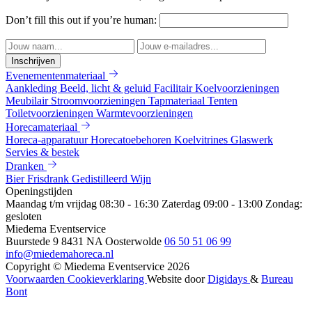
Don’t fill this out if you’re human:
Inschrijven
Evenementenmateriaal
Aankleding
Beeld, licht & geluid
Facilitair
Koelvoorzieningen
Meubilair
Stroomvoorzieningen
Tapmateriaal
Tenten
Toiletvoorzieningen
Warmtevoorzieningen
Horecamateriaal
Horeca-apparatuur
Horecatoebehoren
Koelvitrines
Glaswerk
Servies & bestek
Dranken
Bier
Frisdrank
Gedistilleerd
Wijn
Openingstijden
Maandag t/m vrijdag 08:30 - 16:30
Zaterdag 09:00 - 13:00
Zondag:
gesloten
Miedema Eventservice
Buurstede 9
8431 NA Oosterwolde
06 50 51 06 99
info@miedemahoreca.nl
Copyright © Miedema Eventservice 2026
Voorwaarden
Cookieverklaring
Website door
Digidays
&
Bureau
Bont