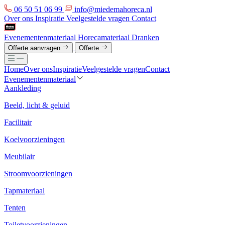
06 50 51 06 99
info@miedemahoreca.nl
Over ons
Inspiratie
Veelgestelde vragen
Contact
Evenementenmateriaal
Horecamateriaal
Dranken
Offerte aanvragen
Offerte
Home
Over ons
Inspiratie
Veelgestelde vragen
Contact
Evenementenmateriaal
Aankleding
Beeld, licht & geluid
Facilitair
Koelvoorzieningen
Meubilair
Stroomvoorzieningen
Tapmateriaal
Tenten
Toiletvoorzieningen