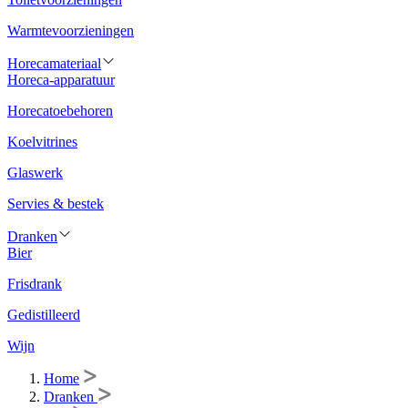
Warmtevoorzieningen
Horecamateriaal
Horeca-apparatuur
Horecatoebehoren
Koelvitrines
Glaswerk
Servies & bestek
Dranken
Bier
Frisdrank
Gedistilleerd
Wijn
Home
Dranken