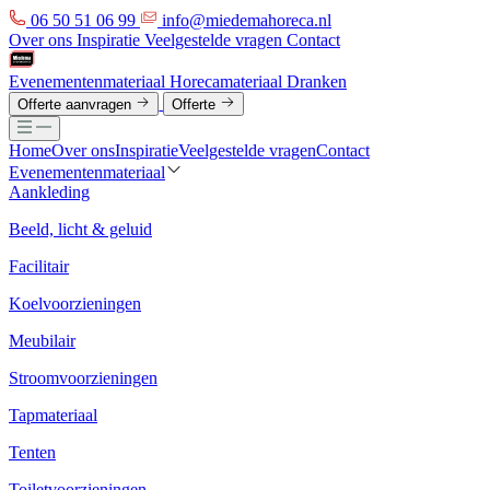
06 50 51 06 99
info@miedemahoreca.nl
Over ons
Inspiratie
Veelgestelde vragen
Contact
Evenementenmateriaal
Horecamateriaal
Dranken
Offerte aanvragen
Offerte
Home
Over ons
Inspiratie
Veelgestelde vragen
Contact
Evenementenmateriaal
Aankleding
Beeld, licht & geluid
Facilitair
Koelvoorzieningen
Meubilair
Stroomvoorzieningen
Tapmateriaal
Tenten
Toiletvoorzieningen