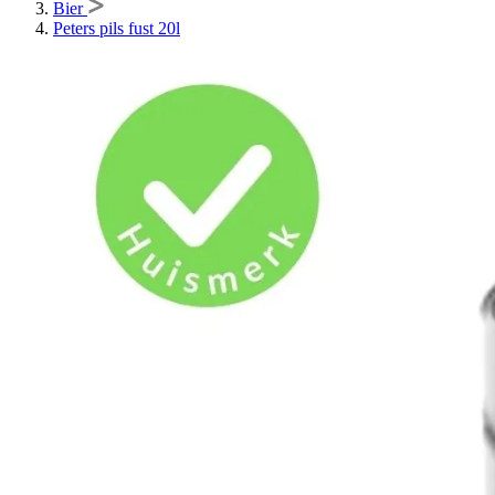
Bier
Peters pils fust 20l