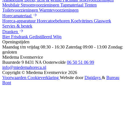
Meubilair
Stroomvoorzieningen
Tapmateriaal
Tenten
Toiletvoorzieningen
Warmtevoorzieningen
Horecamateriaal
Horeca-apparatuur
Horecatoebehoren
Koelvitrines
Glaswerk
Servies & bestek
Dranken
Bier
Frisdrank
Gedistilleerd
Wijn
Openingstijden
Maandag t/m vrijdag 08:30 - 16:30
Zaterdag 09:00 - 13:00
Zondag:
gesloten
Miedema Eventservice
Buurstede 9
8431 NA Oosterwolde
06 50 51 06 99
info@miedemahoreca.nl
Copyright © Miedema Eventservice 2026
Voorwaarden
Cookieverklaring
Website door
Digidays
&
Bureau
Bont