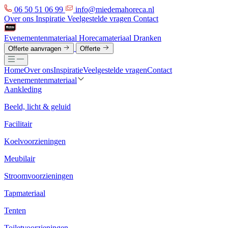
06 50 51 06 99
info@miedemahoreca.nl
Over ons
Inspiratie
Veelgestelde vragen
Contact
Evenementenmateriaal
Horecamateriaal
Dranken
Offerte aanvragen
Offerte
Home
Over ons
Inspiratie
Veelgestelde vragen
Contact
Evenementenmateriaal
Aankleding
Beeld, licht & geluid
Facilitair
Koelvoorzieningen
Meubilair
Stroomvoorzieningen
Tapmateriaal
Tenten
Toiletvoorzieningen