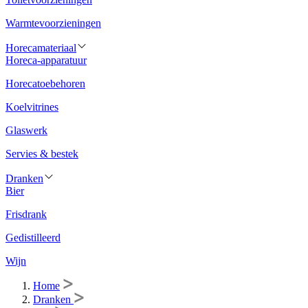
Warmtevoorzieningen
Horecamateriaal
Horeca-apparatuur
Horecatoebehoren
Koelvitrines
Glaswerk
Servies & bestek
Dranken
Bier
Frisdrank
Gedistilleerd
Wijn
Home
Dranken